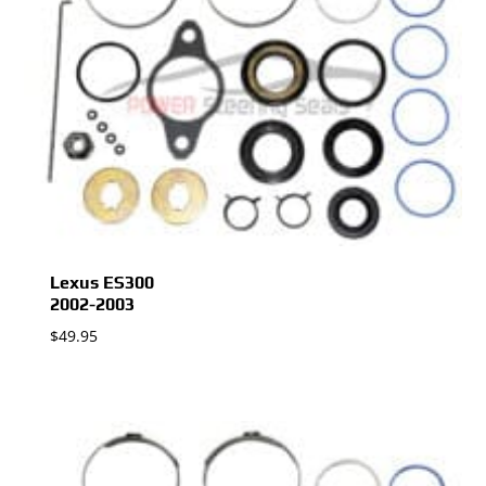
Lexus ES300
2002-2003
$
49.95