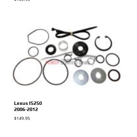
Lexus IS250
2006-2012
$
149.95