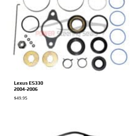
Lexus ES330
2004-2006
$
49.95