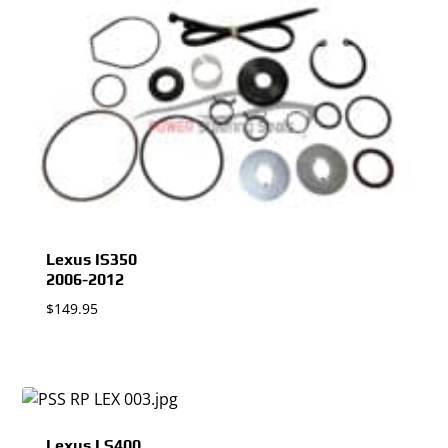
Lexus IS350
2006-2012
$
149.95
Lexus LS400