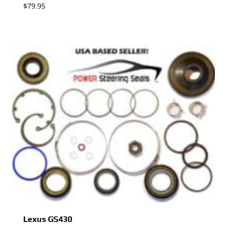
$
79.95
Lexus GS430